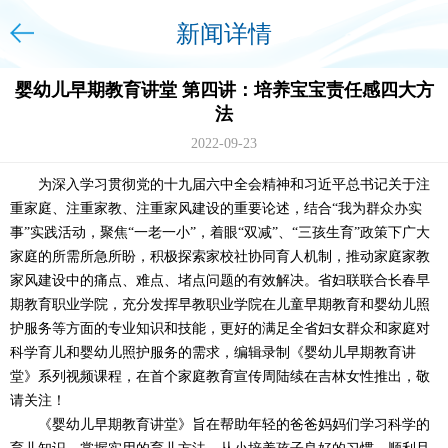
新闻详情
婴幼儿早期教育讲堂 第四讲：培养宝宝责任感四大方
法
2022-09-23
为深入学习贯彻党的十九届六中全会精神和习近平总书记关于注
重家庭、注重家教、注重家风建设的重要论述，结合“我为群众办实
事”实践活动，聚焦“一老一小”，着眼“双减”、“三孩生育”政策下广大
家庭的所需所急所盼，积极探索家校社协同育人机制，推动家庭家教
家风建设中的痛点、难点、堵点问题的有效解决。省妇联联合长春早
期教育职业学院，充分发挥早教职业学院在儿童早期教育和婴幼儿照
护服务等方面的专业知识和技能，更好的满足全省妇女群众和家庭对
科学育儿和婴幼儿照护服务的需求，编辑录制《婴幼儿早期教育讲
堂》系列视频课程，在首个家庭教育宣传周陆续在吉林女性推出，敬
请关注！
《婴幼儿早期教育讲堂》旨在帮助年轻的爸爸妈妈们学习科学的