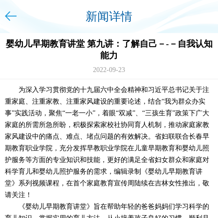
新闻详情
婴幼儿早期教育讲堂 第九讲：了解自己－-－自我认知
能力
2022-09-23
为深入学习贯彻党的十九届六中全会精神和习近平总书记关于注
重家庭、注重家教、注重家风建设的重要论述，结合“我为群众办实
事”实践活动，聚焦“一老一小”，着眼“双减”、“三孩生育”政策下广大
家庭的所需所急所盼，积极探索家校社协同育人机制，推动家庭家教
家风建设中的痛点、难点、堵点问题的有效解决。省妇联联合长春早
期教育职业学院，充分发挥早教职业学院在儿童早期教育和婴幼儿照
护服务等方面的专业知识和技能，更好的满足全省妇女群众和家庭对
科学育儿和婴幼儿照护服务的需求，编辑录制《婴幼儿早期教育讲
堂》系列视频课程，在首个家庭教育宣传周陆续在吉林女性推出，敬
请关注！
《婴幼儿早期教育讲堂》旨在帮助年轻的爸爸妈妈们学习科学的