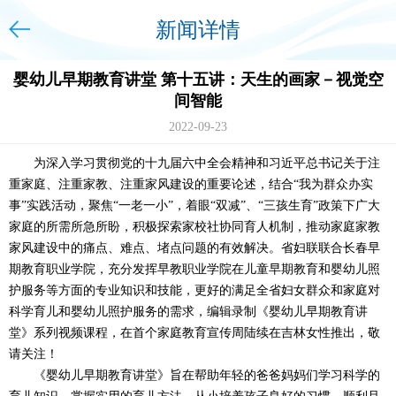
新闻详情
婴幼儿早期教育讲堂 第十五讲：天生的画家－视觉空
间智能
2022-09-23
为深入学习贯彻党的十九届六中全会精神和习近平总书记关于注
重家庭、注重家教、注重家风建设的重要论述，结合“我为群众办实
事”实践活动，聚焦“一老一小”，着眼“双减”、“三孩生育”政策下广大
家庭的所需所急所盼，积极探索家校社协同育人机制，推动家庭家教
家风建设中的痛点、难点、堵点问题的有效解决。省妇联联合长春早
期教育职业学院，充分发挥早教职业学院在儿童早期教育和婴幼儿照
护服务等方面的专业知识和技能，更好的满足全省妇女群众和家庭对
科学育儿和婴幼儿照护服务的需求，编辑录制《婴幼儿早期教育讲
堂》系列视频课程，在首个家庭教育宣传周陆续在吉林女性推出，敬
请关注！
《婴幼儿早期教育讲堂》旨在帮助年轻的爸爸妈妈们学习科学的