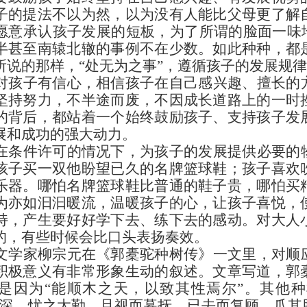
子的提法不以为然，以为没有人能比父母更了解
愿意承认孩子发展的短板，为了所谓的脸面一味地
半甚至南辕北辙的事例不在少数。如此种种，都
所说的那样，“处无为之事”，遵循孩子的发展规
对孩子有信心，相信孩子在自己感兴趣、擅长的
坚持努力，不半途而废，不因成长道路上的一时
的背后，都站着一个始终鼓励孩子、支持孩子发
展和成功的强大动力。
在条件许可的情况下，为孩子的发展提供必要的
孩子买一双他盼望已久的名牌篮球鞋；孩子喜欢
乐器。哪怕名牌篮球鞋比普通的鞋子贵，哪怕买
为亦如汩汩暖流，温暖孩子的心，让孩子喜悦，
持，产生要好好学下去、练下去的感动。对大人
的，有些时候会比口头表扬奏效。
文学家柳宗元在《郭橐驼种树传》一文里，对顺
积极意义有非常形象生动的叙述。文章写道，郭
是因为“能顺木之天，以致其性焉尔”。其他
太深，忧之太勤，旦视而暮抚，已去而复顾，爪其