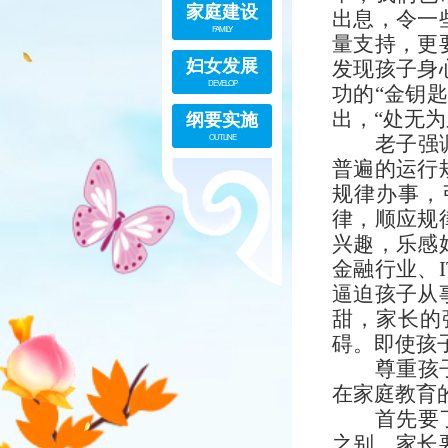
家庭建设
出息，令一
FAMILY
量支持，更
妇女发展
发现孩子身
DEVELOP
功的“金钥
纲要实施
出，“处无
OUTLINE
老子强
普遍的运行
规律办事，
律，顺应规
兴趣，乐感
金融行业、
逼迫孩子从
甜，家长的
碍。即使孩
尊重孩
在家庭教育
首先要
之别。家长