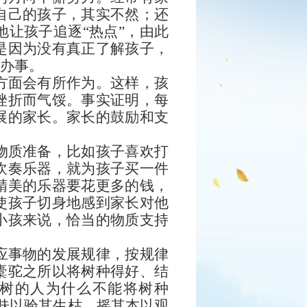
自己的孩子，其实不然；还
让孩子追逐“热点”，由此
是因为没有真正了解孩子，
律办事。
方面会有所作为。这样，孩
挫折而气馁。事实证明，每
展的家长。家长的鼓励和支
物质准备，比如孩子喜欢打
吹奏乐器，就为孩子买一件
精美的乐器要花更多的钱，
使孩子切身地感到家长对他
小孩来说，恰当的物质支持
应事物的发展规律，按规律
橐驼之所以将树种得好、结
种树的人为什么不能将树种
肤以验其生枯，摇其本以观