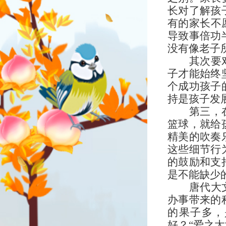
长对了解孩
有的家长不
导致事倍功
没有像老子
其次要
子才能始终
个成功孩子
持是孩子发
第三，
篮球，就给
精美的吹奏
这些细节行
的鼓励和支
是不能缺少
唐代大
办事带来的
的果子多，
好？“爱之