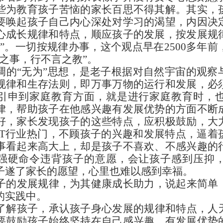
些为教育孩子苦恼的家长百思不得其解。其实，
要唤起孩子自己内心深处对学习的渴望，内因决
心成长规律和特点，顺应孩子的发展，按发展规
匙”。一切按规律办事，这个观点早在
2500
多年前
为之事，行不言之教”。
调的“无为”思想，是老子根据对自然宇宙的观察
规律和生存法则，即万事万物的运行和发展，必
引申到家庭教育方面，就是进行家庭教育时，
律，帮助孩子在他感兴趣有发展优势的方面不断
好，家长发现孩子的这些特点，应积极鼓励，大
IT
行业热门，不顾孩子的兴趣和发展特点，逼着
事看起来高大上，却是孩子不喜欢、不感兴趣的
强硬命令违背孩子的意愿，会让孩子感到压抑
子遂了家长的愿望，心里也难以感到幸福。
子的发展规律，为其健康成长助力，说起来简单
的实践中。
了解孩子，承认孩子身心发展的规律和特点，人
要鼓励孩子始终坚持在自己感兴趣、有发展优势