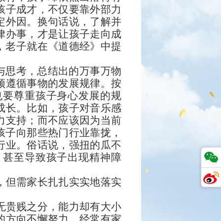
孩子成才，不仅要靠外部力
定外因。换句话说，了解并
律办事，才是让孩子走向成
，老子就在《道德经》中提
与思考，总结出的万事万物
须遵循事物的发展规律。按
也要尊重孩子身心发展的规
成长。比如，孩子对音乐感
力支持；而不应该因为当前
孩子向那些热门行业靠拢，
行业。俗话说，强扭的瓜不
，甚至导致孩子出现精神障
，但需家长扎扎实实地落实
无贵贱之分，能力却有大小
的方向不懈努力。经常有家