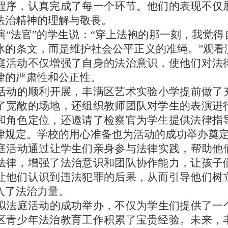
程序，认真完成了每一个环节。他们的表现不仅
法治精神的理解与敬畏。
演“法官”的学生说：“穿上法袍的那一刻，我觉
冰的条文，而是维护社会公平正义的准绳。”观看
庭活动不仅增强了自身的法治意识，使他们对法
律的严肃性和公正性。
活动的顺利开展，丰满区艺术实验小学提前做了
了宽敞的场地，还组织教师团队对学生的表演进
和角色定位，还邀请了检察官为学生提供法律指
律规定。学校的用心准备也为活动的成功举办奠
庭活动通过让学生们亲身参与法律实践，帮助他
法律，增强了法治意识和团队协作能力，让孩子
让他们认识到违法犯罪的后果，从而引导他们树
入了法治力量。
拟法庭活动的成功举办，不仅为学生们提供了一
区青少年法治教育工作积累了宝贵经验。未来，