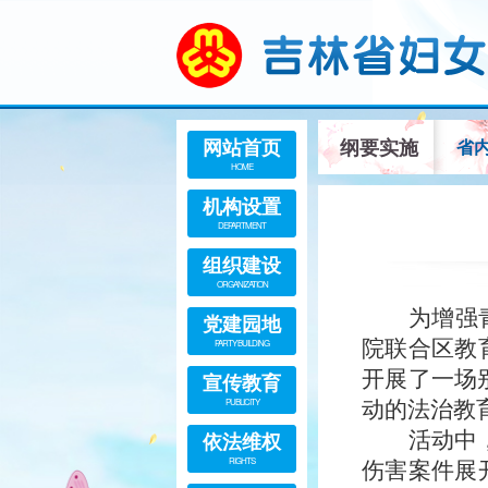
网站首页
纲要实施
省
HOME
机构设置
DEPARTMENT
组织建设
ORGANIZATION
为增强
党建园地
院联合区教
PARTY BUILDING
开展了一场
宣传教育
PUBLICITY
动的法治教
依法维权
活动中
RIGHTS
伤害案件展