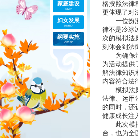
家庭建设
格按照法律
FAMILY
更体现了对
妇女发展
一位扮
DEVELOP
律不是冷冰
纲要实施
次的模拟法
OUTLINE
刻体会到法
为确保
为活动提供
解法律知识
内容符合法
模拟法
法律、运用
的同时，还
健康成长注
此次模
台，也为全