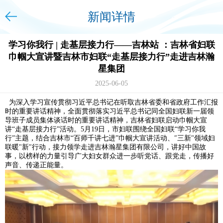
新闻详情
学习你我行 | 走基层接力行——吉林站 ：吉林省妇联
巾帼大宣讲暨吉林市妇联“走基层接力行”走进吉林瀚
星集团
2025-06-05
为深入学习宣传贯彻习近平总书记在听取吉林省委和省政府工作汇报
时的重要讲话精神，全面贯彻落实习近平总书记同全国妇联新一届领
导班子成员集体谈话时的重要讲话精神，吉林省妇联启动巾帼大宣
讲“走基层接力行”活动。5月19日，市妇联围绕全国妇联“学习你我
行”主题，结合吉林市“百师千讲七进”巾帼大宣讲活动、″三新"领域妇
联暖"新″行动，接力领学走进吉林瀚星集团有限公司，讲好中国故
事，以榜样的力量引导广大妇女群众进一步听党话、跟党走，传播好
声音、传递正能量。