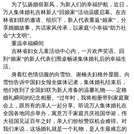
为了弘扬婚俗新风，为新人们的幸福护航，近日，
万人集体婚礼吉林新人“回娘家”活动温暖启幕。在吉
林省妇联的邀请、组织下，新人代表重返“娘家”，分
享婚姻故事，共话家风传承，以家庭“小幸福”助力社
会“大文明”。
重温幸福瞬间
吉林省妇女儿童活动中心内，一片欢声笑语。回
到“娘家”的新人代表们围桌畅谈集体婚礼后的幸福生
活。
身着红色情侣服的向雪怡、谢楠夫妇格外显眼。向
雪怡告诉中国妇女报全媒体记者，集体婚礼结束后，
他们收到了全国妇联为新人准备的温馨礼物——定格
婚礼瞬间的纪念相册。“过年时，我将相册带到家庭聚
会上，跟所有的亲人一起分享。听说万人集体婚礼在
全国各地同步举办，寓意万千家庭共庆祖国华诞，伟
大祖国见证百年之好，亲人们纷纷赞叹机会难得。对
我们来说，这场婚礼就是一个礼物，是人生最难忘的