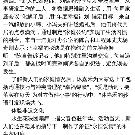
婚姻。”新人代表赵彧、刘锰的分享引发全场掌声。从
事研发工作的二人，将数据思维融入生活，用“每周家
庭会议”化解矛盾，用“年度幸福计划”锚定目标。来自
一汽解放的小韩、小冯夫妇讲述婚礼后，他们跨代共
居的点点滴滴，通过制定“家庭公约”实现了生活习惯
的融合。来自一汽党群办公室的陈言和工程师丈夫杨
奇则表示：“幸福的秘诀是在抱怨之前先学会倾
听。”陈言告诉记者，他们特别注重沟通交流，每当遇
到矛盾，都会找时间完整倾诉各自的想法，避免误会
发生。
了解新人们的家庭情况后，沐嘉禾为大家送上了包
括沟通技巧与冲突管理的“幸福锦囊”。“爱是动词，要
落实在每天‘为对方做件小事’的行动中。”沐嘉禾的妙
语引发现场共鸣。
体验非遗文化
永生花映团扇舞，指尖春色驻年华。活动当天，新
人们还在老师的指导下，制作了象征“永恒爱情”的永
生花团扇。