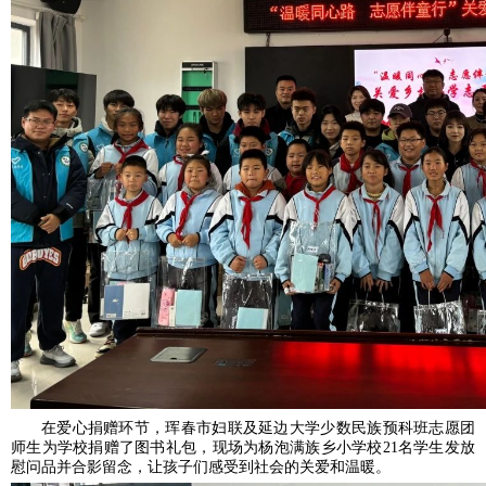
在爱心捐赠环节，珲春市妇联及延边大学少数民族预科班志愿团
师生为学校捐赠了图书礼包，现场为杨泡满族乡小学校21名学生发放
慰问品并合影留念，让孩子们感受到社会的关爱和温暖。