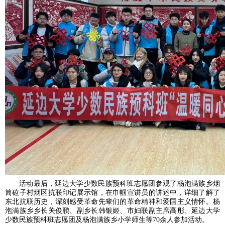
活动最后，延边大学少数民族预科班志愿团参观了杨泡满族乡烟
筒砬子村烟区抗联印记展示馆，在巾帼宣讲员的讲述中，详细了解了
东北抗联历史，深刻感受革命先辈们的革命精神和爱国主义情怀。杨
泡满族乡乡长关俊鹏、副乡长韩银姬、市妇联副主席高彤、延边大学
少数民族预科班志愿团及杨泡满族乡小学师生等70余人参加活动。