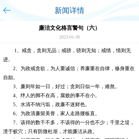
新闻详情
廉洁文化格言警句（六）
2023-01-30
1、
戒贪，贪则无品；戒骄，骄则无知；戒情，情则无
进。
2、
为政戒贪欲，为人重诚信
；
养廉重在自律，修身重在
自励。
3、
廉则年如一日，好过
；
贪则日似一年，难熬。
4、
绊人的脚不在高，腐败的事不在
小
。
5
、
水清不纳污垢，政廉不迷财色。
6
、
为政清廉留美誉，家人走路腰板直。
7、
该得的数千不多，不该得的一分也不少
；
千里之堤，
溃于蚁穴
；
只有防微杜渐，才能廉洁从政。