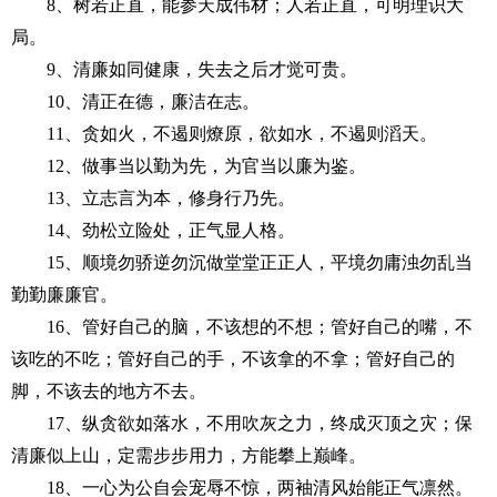
8、
树若正直，能参天成伟材
；
人若正直，可明理识大
局。
9
、
清廉如同健康，失去之后才觉可贵。
10
、
清正在德，廉洁在志。
11
、
贪如火，不遏则燎原，欲如水，不遏则滔天。
12
、做事当以勤为先，为官当以廉为鉴。
13
、立志言为本，修身行乃先。
14
、劲松立险处，正气显人格。
15
、顺境勿骄逆勿沉做堂堂正正人，平境勿庸浊勿乱当
勤勤廉廉官。
16、
管好自己的脑，不该想的不想
；
管好自己的嘴，不
该吃的不吃
；
管好自己的手，不该拿的不拿
；
管好自己的
脚，不该去的地方不去。
17、
纵贪欲如落水，不用吹灰之力，终成灭顶之灾
；
保
清廉似上山，定需步步用力，方能攀上巅峰。
18
、
一心为公自会宠辱不惊，两袖清风始能正气凛然。