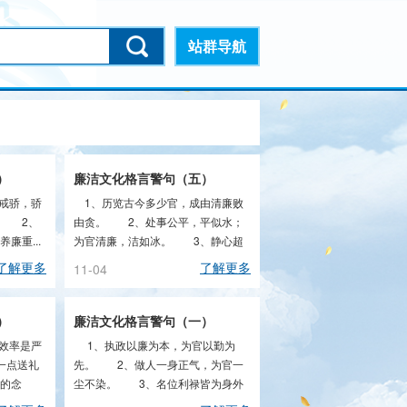
站群导航
）
廉洁文化格言警句（五）
戒骄，骄
1、历览古今多少官，成由清廉败
。 2、
由贪。 2、处事公平，平似水；
廉重...
为官清廉，洁如冰。 3、静心超
然，守一分宁静；少私寡...
了解更多
了解更多
11-04
）
廉洁文化格言警句（一）
效率是严
1、执政以廉为本，为官以勤为
一点送礼
先。 2、做人一身正气，为官一
的念
尘不染。 3、名位利禄皆为身外
大坝，
之物，品格事业才是...