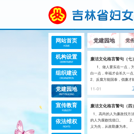
网站首页
党建园地
党
HOME
机构设置
廉洁文化格言警句（七
DEPARTMENT
1、做人要实在一点，为
组织建设
白一点，幸福才会长久
ORGANIZATION
2、反腐方能国泰，倡廉才
安。 3、立党为...
党建园地
11-01
PARTY BUILDING
宣传教育
廉洁文化格言警句（四
PUBLICITY
1、高尚的人为廉政找方
依法维权
的人为腐败找借口。 2
义为先，从政勤廉为本。
RIGHTS
想信念不动摇，拒腐防变根..