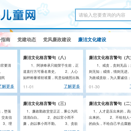
务指南
党建动态
党风廉政建设
廉洁文化建设
）
廉洁文化格言警句（八）
廉洁文化格言警句（六
官要清
1、阿谀奉承只能荣于生前，正
1、戒贪，贪则无品；
一点。
道直行方可垂名青史。 2、人心
则无知；戒情，情则无进
能民
如秤称量谁轻谁重，民意似镜照出孰
为政戒贪欲，为人重诚信；养
贪孰...
了解更多
了解更多
11-01
01-30
）
廉洁文化格言警句（三）
廉洁文化格言警句（二
法，堕落
1、廉政勤政堂堂正正，秉公为民
1、人才是压出来的，高
、交友信
清清白白。 2、勿以官小而不
出来的。 2、不给别人
 3、理
廉，勿以事小而不勤。 3、贪欲
的由头，不给自己半点腐败
.
无度，牢狱自筑。 4、“...
头。 3、蚁穴失察必崩