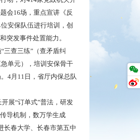
题会16场，重点宣讲《反
单位安保队伍进行培训，创
平和突发事件处置能力。
“三查三练”（查矛盾纠
应急单元），培训安保骨干
场。4月11日，省厅内保总队
长开展“订单式”普法，研发
级传导机制，数万学生成
走进长春大学、长春市第五中