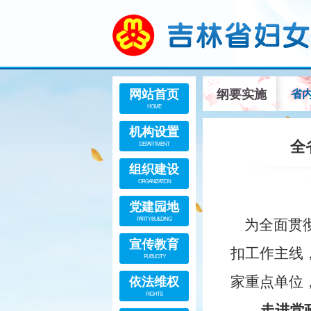
网站首页
纲要实施
省
HOME
机构设置
全
DEPARTMENT
组织建设
ORGANIZATION
党建园地
PARTY BUILDING
为全面贯彻
宣传教育
扣工作主线
PUBLICITY
依法维权
家重点单位
RIGHTS
走进党