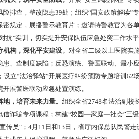
风险排查，整改隐患39处；组织“国安政策解读”专
保密规定，展播警示教育片；邀请特警教官为各
蓝对抗”实训，切实提升安保队伍应急处突工作水
疗机构
，
深化平安建设
。
对全省二级以上医院实施
隐患、查制度缺陷；反恐演练、警医联动、最小
次；设立“法治驿站”开展医疗纠纷预防专题培训62
院开展警医联动应急处置演练。
阵地
，
培育未来力量
。
组织全省2748名法治副校
电信诈骗专项课程；构建“校园—家庭—社会”三
宣传员”；4月11日和13日，省厅内保总队民警