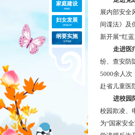
家庭建设
FAMILY
展内部安全
妇女发展
间谍法》及
DEVELOP
纲要实施
新开展“红
OUTLINE
走进医
纷、查安防
5000余人
赴省儿童医
进校园
校园欺凌、
为“国家安全