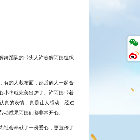
辉舞蹈队的带头人许春辉阿姨组织
，有的人裁布面，然后俩人一起合
心小垫就完美出炉了。许阿姨带着
认真的表情，真是让人感动。经过
劳动成果阿姨们都非常开心。
为社会奉献了一份爱心，更宣传了