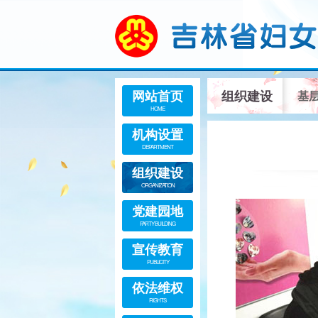
网站首页
组织建设
基
HOME
机构设置
DEPARTMENT
组织建设
ORGANIZATION
党建园地
PARTY BUILDING
宣传教育
PUBLICITY
依法维权
RIGHTS