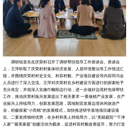
调研组首先在庆荣村召开了调研帮扶指导工作座谈会。座谈会
上，王萍听取了庆荣村村集体经济发展、人居环境整治等工作情况汇
报，并围绕庆荣村村史文化、村容村貌、产业项目建设等内容同与会
人员进行了深入交流。王萍对庆荣村在乡村建设方面进行的探索给予
充分肯定，并就深入实施巾帼助边行动，进一步做好边境村包保帮扶
工作，推动庆荣村振兴发展提出了相关要求:一要做精产业发展，在产
业振兴上持续用力，创新发展思路，因地制宜发展边境休闲旅游产
业，积极探索“小而精”的发展模式，加快推进研学基地项目建设落
实。二要发挥独特优势，在乡村和美上持续用力，以“美丽庭院”“干净
人家”“最美家庭”创建活动为载体，促进村容村貌改善提升，努力打造