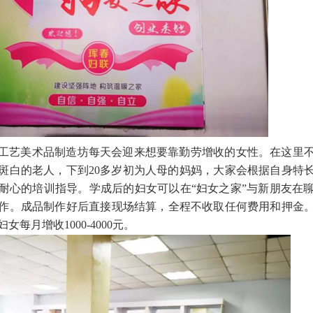
工艺美术品制造坊每天会迎来想要靠勤劳增收的女性。在这里
发斑白的老人，下到20多岁初为人母的妈妈，大家会根据自身特
耐心的培训指导。学成后的妇女可以在“妇女之家”与新朋友在
作。成品制作好后直接现场结算，全程不收取任何费用和押金。目
每月增收1000-4000元。