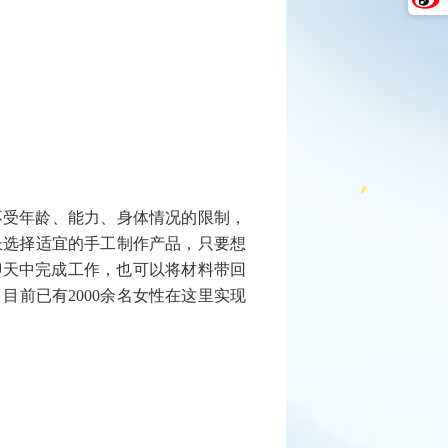
不受年龄、能力、身体情况的限制，
长选择适宜的手工制作产品，只要想
聊天中完成工作，也可以将材料带回
前已有2000余名女性在这里实现