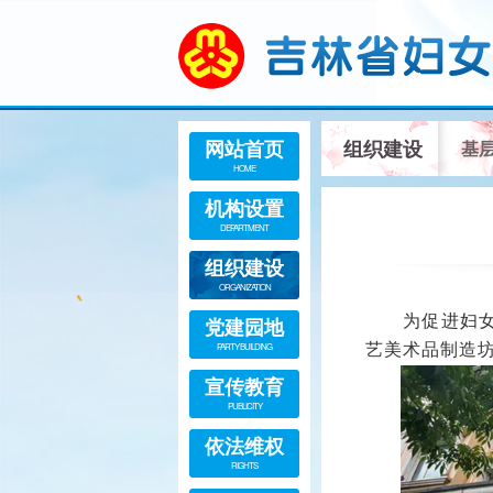
网站首页
组织建设
基
HOME
机构设置
DEPARTMENT
组织建设
ORGANIZATION
为促进妇
党建园地
PARTY BUILDING
艺美术品制造
宣传教育
PUBLICITY
依法维权
RIGHTS