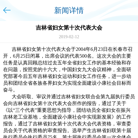
新闻详情
吉林省妇女第十次代表大会
2019-02-12
吉林省妇女第十次代表大会于2004年6月23日在长春市召
开，6月25日闭幕，出席会议的代表500名。这次大会的主要
任务是认真回顾总结过去五年全省妇女工作的基本经验和存
在问题，按照党的十六大，中国妇女九大会议精神，全面研
究部署今后五年吉林省妇女运动和妇女工作任务，进一步动
员和团结全省各族各界妇女为实现全面建设小康社会目标而
奋斗。
大会听取、审议并通过吉林省妇女联合会第九届执行委员
会向吉林省妇女第十次代表大会所作的报告，通过了关于
《以“三个代表”重要思想为指导，团结动员全省妇女在振兴
吉林老工业基地，全面建设小康社会中实现新发展》的工作
报告，通过了吉林省妇女第十次代表大会代表资格，审查委
员会关于代表资格的审查报告。选举产生吉林省妇联第十届
执行委员会执行委员75名，第十届执行委员会第一次全体会