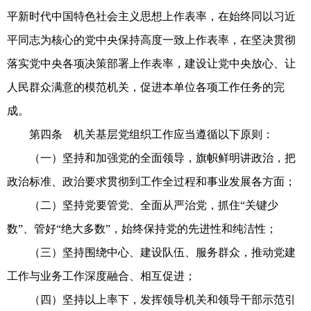
平新时代中国特色社会主义思想上作表率，在始终同以习近
平同志为核心的党中央保持高度一致上作表率，在坚决贯彻
落实党中央各项决策部署上作表率，建设让党中央放心、让
人民群众满意的模范机关，促进本单位各项工作任务的完
成。
第四条 机关基层党组织工作应当遵循以下原则：
（一）坚持和加强党的全面领导，旗帜鲜明讲政治，把
政治标准、政治要求贯彻到工作全过程和事业发展各方面；
（二）坚持党要管党、全面从严治党，抓住“关键少
数”、管好“绝大多数”，始终保持党的先进性和纯洁性；
（三）坚持围绕中心、建设队伍、服务群众，推动党建
工作与业务工作深度融合、相互促进；
（四）坚持以上率下，发挥领导机关和领导干部示范引