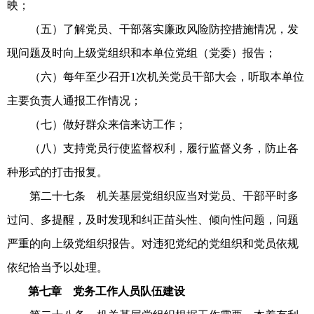
映；
（五）了解党员、干部落实廉政风险防控措施情况，发
现问题及时向上级党组织和本单位党组（党委）报告；
（六）每年至少召开1次机关党员干部大会，听取本单位
主要负责人通报工作情况；
（七）做好群众来信来访工作；
（八）支持党员行使监督权利，履行监督义务，防止各
种形式的打击报复。
第二十七条 机关基层党组织应当对党员、干部平时多
过问、多提醒，及时发现和纠正苗头性、倾向性问题，问题
严重的向上级党组织报告。对违犯党纪的党组织和党员依规
依纪恰当予以处理。
第七章 党务工作人员队伍建设