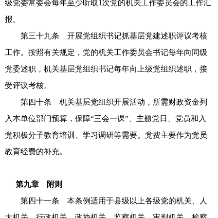
级党委常委会每年至少听取1次党的机关工作委员会的工作汇
报。
第三十九条 开展党组织书记抓基层党建述职评议考核
工作。按照有关规定，党的机关工作委员会书记每年向同级
党委述职，机关基层党组织书记每年向上级党组织述职，接
受评议考核。
第四十条 机关基层党组织开展活动，所需财政资金列
入本单位部门预算，保障“三会一课”、主题党日、党员和入
党积极分子教育培训、学习调研等需要。党费主要作为党员
教育经费的补充。
第九章 附则
第四十一条 本条例适用于县级以上各级党的机关、人
大机关、行政机关、政协机关、监察机关、审判机关、检察