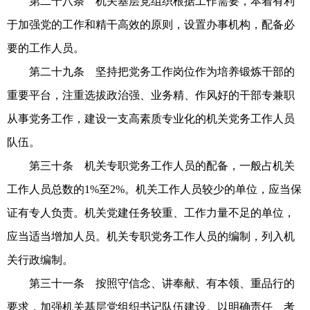
第二十八条 机关基层党组织根据工作需要，本着有利
于加强党的工作和精干高效的原则，设置办事机构，配备必
要的工作人员。
第二十九条 坚持把党务工作岗位作为培养锻炼干部的
重要平台，注重选拔政治强、业务精、作风好的干部专兼职
从事党务工作，建设一支高素质专业化的机关党务工作人员
队伍。
第三十条 机关专职党务工作人员的配备，一般占机关
工作人员总数的1%至2%。机关工作人员较少的单位，应当保
证有专人负责。机关党建任务较重、工作力量不足的单位，
应当适当增加人员。机关专职党务工作人员的编制，列入机
关行政编制。
第三十一条 按照守信念、讲奉献、有本领、重品行的
要求，加强机关基层党组织书记队伍建设。以明确责任、考