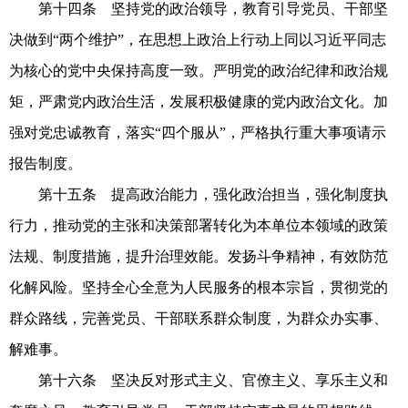
第十四条 坚持党的政治领导，教育引导党员、干部坚
决做到“两个维护”，在思想上政治上行动上同以习近平同志
为核心的党中央保持高度一致。严明党的政治纪律和政治规
矩，严肃党内政治生活，发展积极健康的党内政治文化。加
强对党忠诚教育，落实“四个服从”，严格执行重大事项请示
报告制度。
第十五条 提高政治能力，强化政治担当，强化制度执
行力，推动党的主张和决策部署转化为本单位本领域的政策
法规、制度措施，提升治理效能。发扬斗争精神，有效防范
化解风险。坚持全心全意为人民服务的根本宗旨，贯彻党的
群众路线，完善党员、干部联系群众制度，为群众办实事、
解难事。
第十六条 坚决反对形式主义、官僚主义、享乐主义和