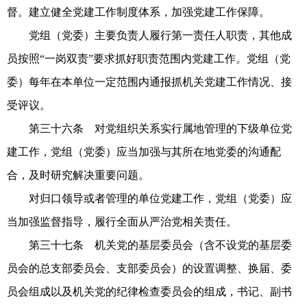
督。建立健全党建工作制度体系，加强党建工作保障。
党组（党委）主要负责人履行第一责任人职责，其他成
员按照“一岗双责”要求抓好职责范围内党建工作。党组（党
委）每年在本单位一定范围内通报抓机关党建工作情况、接
受评议。
第三十六条 对党组织关系实行属地管理的下级单位党
建工作，党组（党委）应当加强与其所在地党委的沟通配
合，及时研究解决重要问题。
对归口领导或者管理的单位党建工作，党组（党委）应
当加强监督指导，履行全面从严治党相关责任。
第三十七条 机关党的基层委员会（含不设党的基层委
员会的总支部委员会、支部委员会）的设置调整、换届、委
员会组成以及机关党的纪律检查委员会的组成，书记、副书