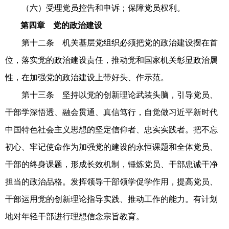
（六）受理党员控告和申诉；保障党员权利。
第四章 党的政治建设
第十二条 机关基层党组织必须把党的政治建设摆在首
位，落实党的政治建设责任，推动党和国家机关彰显政治属
性，在加强党的政治建设上带好头、作示范。
第十三条 坚持以党的创新理论武装头脑，引导党员、
干部学深悟透、融会贯通、真信笃行，自觉做习近平新时代
中国特色社会主义思想的坚定信仰者、忠实实践者。把不忘
初心、牢记使命作为加强党的建设的永恒课题和全体党员、
干部的终身课题，形成长效机制，锤炼党员、干部忠诚干净
担当的政治品格。发挥领导干部领学促学作用，提高党员、
干部运用党的创新理论指导实践、推动工作的能力。有计划
地对年轻干部进行理想信念宗旨教育。