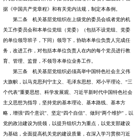
据《中国共产党章程》和有关党内法规，制定本条例。
第二条 机关基层党组织在上级党的委员会或者党的机
关工作委员会和本单位党组（党委）（包括不设党组、党委
的单位领导班子，下同）领导下，协助本单位负责人完成任
务，改进工作，对包括本单位负责人在内的每个党员进行教
育、管理、监督，不领导本单位业务工作。
第三条 机关基层党组织必须高举中国特色社会主义伟
大旗帜，以马克思列宁主义、毛泽东思想、邓小平理论、“三
个代表”重要思想、科学发展观、习近平新时代中国特色社会
主义思想为指导，坚持党的基本理论、基本路线、基本方
略，增强“四个意识”、坚定“四个自信”、做到“两个维护”，以
党的政治建设为统领，以提升组织力为重点，以党支部建设
为基础，全面提高机关党的建设质量，在深入学习贯彻习近