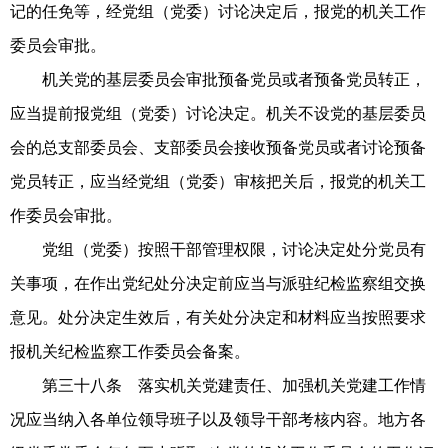
记的任免等，经党组（党委）讨论决定后，报党的机关工作
委员会审批。
机关党的基层委员会审批预备党员或者预备党员转正，
应当提前报党组（党委）讨论决定。机关不设党的基层委员
会的总支部委员会、支部委员会接收预备党员或者讨论预备
党员转正，应当经党组（党委）审核把关后，报党的机关工
作委员会审批。
党组（党委）按照干部管理权限，讨论决定处分党员有
关事项，在作出党纪处分决定前应当与派驻纪检监察组交换
意见。处分决定生效后，有关处分决定和材料应当按照要求
报机关纪检监察工作委员会备案。
第三十八条 落实机关党建责任、加强机关党建工作情
况应当纳入各单位领导班子以及领导干部考核内容。地方各