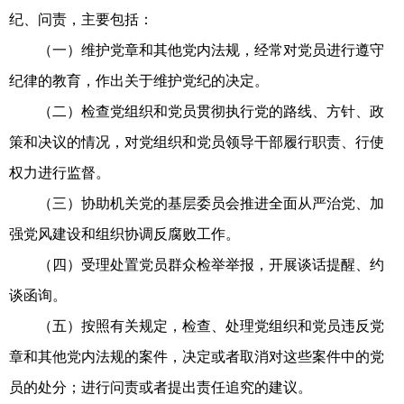
纪、问责，主要包括：
（一）维护党章和其他党内法规，经常对党员进行遵守
纪律的教育，作出关于维护党纪的决定。
（二）检查党组织和党员贯彻执行党的路线、方针、政
策和决议的情况，对党组织和党员领导干部履行职责、行使
权力进行监督。
（三）协助机关党的基层委员会推进全面从严治党、加
强党风建设和组织协调反腐败工作。
（四）受理处置党员群众检举举报，开展谈话提醒、约
谈函询。
（五）按照有关规定，检查、处理党组织和党员违反党
章和其他党内法规的案件，决定或者取消对这些案件中的党
员的处分；进行问责或者提出责任追究的建议。