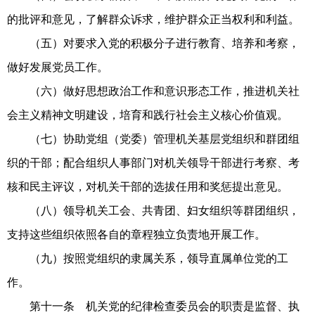
的批评和意见，了解群众诉求，维护群众正当权利和利益。
（五）对要求入党的积极分子进行教育、培养和考察，
做好发展党员工作。
（六）做好思想政治工作和意识形态工作，推进机关社
会主义精神文明建设，培育和践行社会主义核心价值观。
（七）协助党组（党委）管理机关基层党组织和群团组
织的干部；配合组织人事部门对机关领导干部进行考察、考
核和民主评议，对机关干部的选拔任用和奖惩提出意见。
（八）领导机关工会、共青团、妇女组织等群团组织，
支持这些组织依照各自的章程独立负责地开展工作。
（九）按照党组织的隶属关系，领导直属单位党的工
作。
第十一条 机关党的纪律检查委员会的职责是监督、执